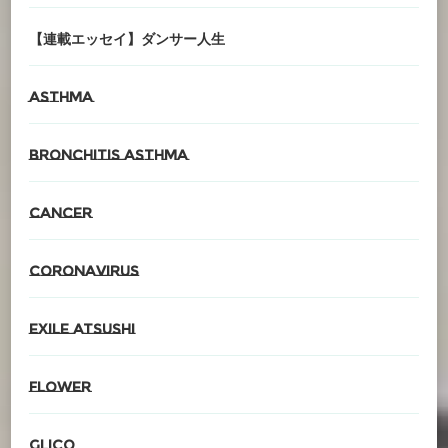
【連載エッセイ】ダンサー人生
asthma
Bronchitis asthma
cancer
CORONAvirus
EXILE ATSUSHI
Flower
glico