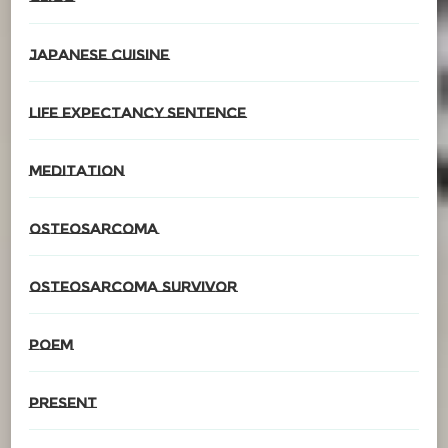
Japanese cuisine
Life expectancy sentence
meditation
Osteosarcoma
Osteosarcoma survivor
poem
present