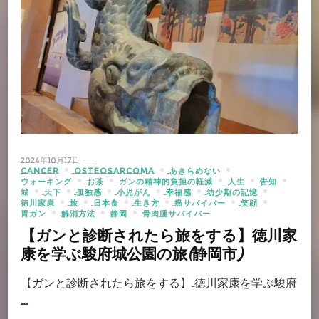
2024年10月17日
CANCER
OSTEOSARCOMA
あきらめない
ウォーキング
お茶
ガンの精神的負担の軽減
人生
告知
城
天下
孤独感
小児がん
幸福感
幼少期の記憶
徳川家康
旅
日本食
生き方
癌サバイバー
笑顔
胃ガン
解消方法
静岡
骨肉腫サバイバー
【ガンと診断されたら旅をする】徳川家
康を学ぶ駿府城公園の旅(静岡市)
【ガンと診断されたら旅をする】 徳川家康を学ぶ駿府
…