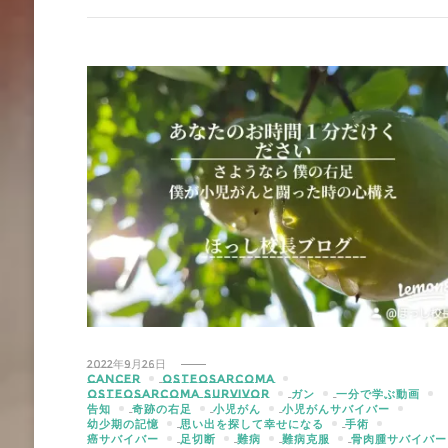
2022年9月26日
CANCER
OSTEOSARCOMA
OSTEOSARCOMA SURVIVOR
ガン
一分で学ぶ動画
告知
奇跡の右足
小児がん
小児がんサバイバー
幼少期の記憶
思い出を探して幸せになる
手術
癌サバイバー
足切断
難病
難病克服
骨肉腫サバイバー