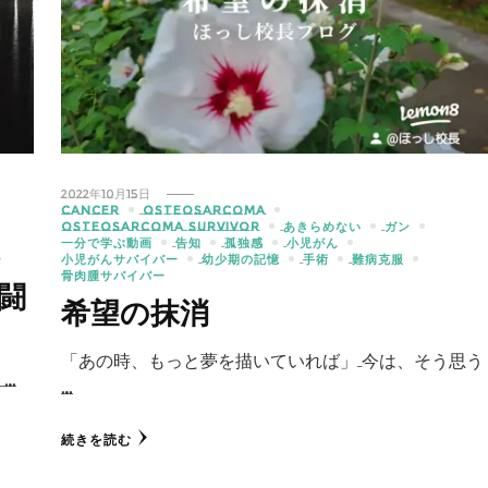
2022年10月15日
CANCER
OSTEOSARCOMA
OSTEOSARCOMA SURVIVOR
あきらめない
ガン
一分で学ぶ動画
告知
孤独感
小児がん
ー
小児がんサバイバー
幼少期の記憶
手術
難病克服
骨肉腫サバイバー
闘
希望の抹消
「あの時、もっと夢を描いていれば」 今は、そう思う
 …
…
続きを読む