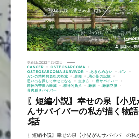
更新日:
2022年7月21日
CANCER
OSTEOSARCOMA
OSTEOSARCOMA SURVIVOR
あきらめない
ガン
ガンの精神的負担の軽減
告知
幼少期の記憶
思い出を探して幸せになる
生き方
癌サバイバー
精神的苦痛の軽減
精神的負担
難病
難病克服
骨肉腫サバイバー
〖短編小説〗幸せの泉【小児
んサバイバーの私が描く物語
5話
〖短編小説〗幸せの泉【小児がんサバイバーの私