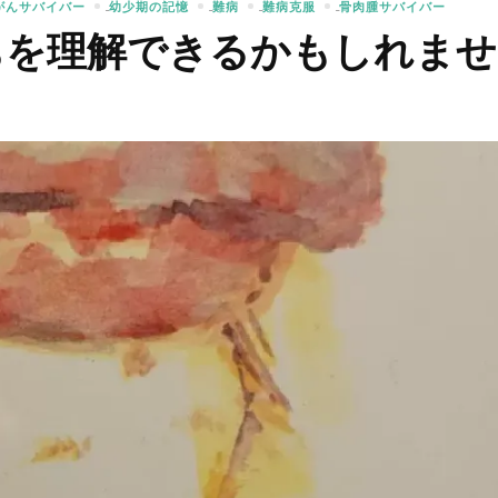
がんサバイバー
幼少期の記憶
難病
難病克服
骨肉腫サバイバー
ちを理解できるかもしれませ