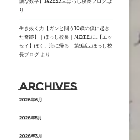
議な数字】142857 – ほっし校長ブログ
よ
り
生き抜く力【ガンと闘う10歳の僕に起き
た奇跡】｜ほっし校長｜note
に
【エッ
セイ】ぼく、海に帰る 第9話 – ほっし校
長ブログ
より
Archives
2026年6月
2026年5月
2026年3月