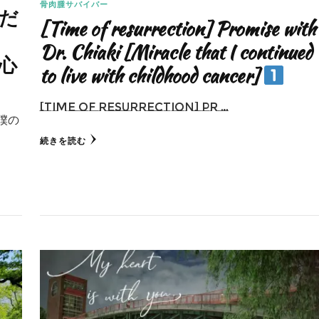
骨肉腫サバイバー
だ
[Time of resurrection] Promise with
Dr. Chiaki [Miracle that I continued
心
to live with childhood cancer]
[Time of resurrection] Pr …
僕の
続きを読む