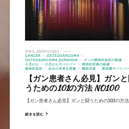
更新日:
2023年6月25日
CANCER
OSTEOSARCOMA
OSTEOSARCOMA SURVIVOR
ガンの精神的負担の軽減
小児がん
小児がんサバイバー
精神的苦痛の軽減
精神的負担
自分の未来を想像
難病克服
骨肉腫サバイバ
【ガン患者さん必見】ガンと
うための101の方法 NO100
【ガン患者さん必見】ガンと闘うための101の方法
続きを読む