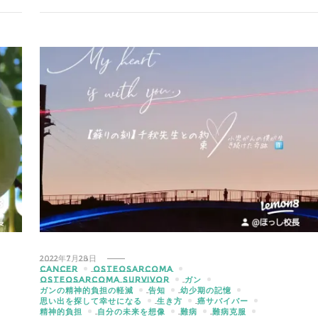
2022年7月28日
CANCER
OSTEOSARCOMA
OSTEOSARCOMA SURVIVOR
ガン
ガンの精神的負担の軽減
告知
幼少期の記憶
思い出を探して幸せになる
生き方
癌サバイバー
精神的負担
自分の未来を想像
難病
難病克服