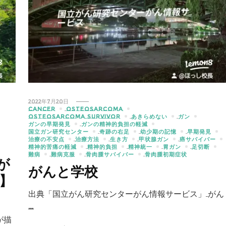
2022年7月20日
CANCER
OSTEOSARCOMA
OSTEOSARCOMA SURVIVOR
あきらめない
ガン
ガンの早期発見
ガンの精神的負担の軽減
国立ガン研究センター
奇跡の右足
幼少期の記憶
早期発見
治療の不安点
治療方法
生き方
甲状腺ガン
癌サバイバー
精神的苦痛の軽減
精神的負担
精神統一
胃ガン
足切断
難病
難病克服
骨肉腫サバイバー
骨肉腫初期症状
が
がんと学校
】
出典「国立がん研究センターがん情報サービス」 がん
…
が描