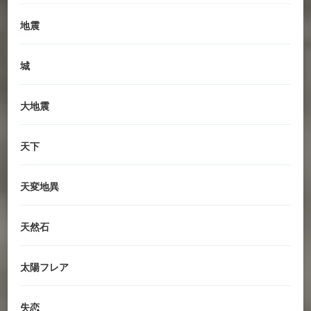
地震
城
大地震
天下
天変地異
天然石
太陽フレア
失恋