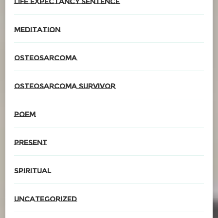
Life expectancy sentence
meditation
Osteosarcoma
Osteosarcoma survivor
poem
present
spiritual
Uncategorized