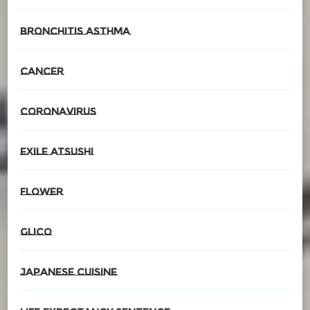
Bronchitis asthma
cancer
CORONAvirus
EXILE ATSUSHI
Flower
glico
Japanese cuisine