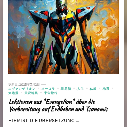
更新日:
2025年7月2日
エヴァンゲリオン
オーロラ
世界初
人生
仏教
地震
大地震
天変地異
宇宙旅行
Lektionen aus *Evangelion* über die
Vorbereitung auf Erdbeben und Tsunamis
Hier ist die Übersetzung …