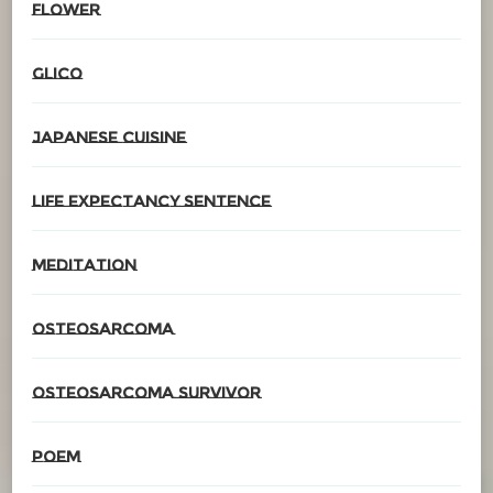
Flower
glico
Japanese cuisine
Life expectancy sentence
meditation
Osteosarcoma
Osteosarcoma survivor
poem