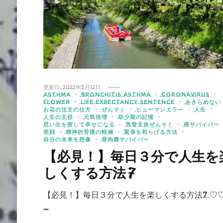
更新日:
2022年5月12日
ASTHMA
BRONCHITIS ASTHMA
CORONAVIRUS
FLOWER
LIFE EXPECTANCY SENTENCE
あきらめない
お花の注文の仕方
ぜんそく
ヒューマンエラー
人生
人生の主役
元気倍増
幼少期の記憶
思い出を探して幸せになる
気管支炎ぜんそく
癌サバイバー
笑顔
精神的苦痛の軽減
緊張を和らげる方法
自分の未来を想像
骨肉腫サバイバー
【必見！】毎日３分で人生を
しくする方法7
【必見！】毎日３分で人生を楽しくする方法7 ♡
…