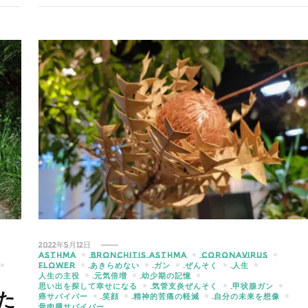
2022年5月12日
ASTHMA
BRONCHITIS ASTHMA
CORONAVIRUS
FLOWER
あきらめない
ガン
ぜんそく
人生
人生の主役
元気倍増
幼少期の記憶
思い出を探して幸せになる
気管支炎ぜんそく
甲状腺ガン
た
癌サバイバー
笑顔
精神的苦痛の軽減
自分の未来を想像
骨肉腫サバイバー