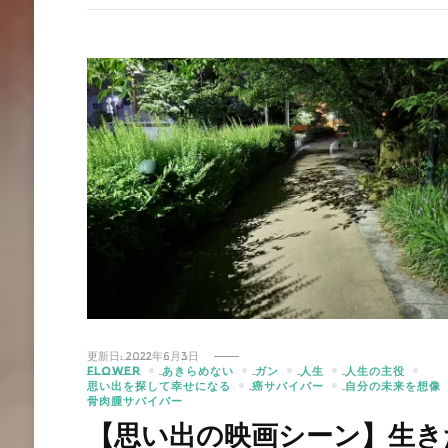
更新日:
2022年6月3日
FLOWER
あきらめない
ガン
人生
人生の主役
思い出を探して幸せになる
癌サバイバー
自分の未来を想像
骨肉腫サバイバー
【思い出の映画シーン】生き