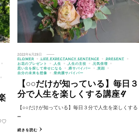
2022年4月29日
FLOWER
LIFE EXPECTANCY SENTENCE
PRESENT
お花のプレゼント
人生
人生の主役
元気倍増
思い出を探して幸せになる
癌サバイバー
笑顔
自分の未来を想像
骨肉腫サバイバー
【○○だけが知っている】毎日３
分で人生を楽しくする講座4
楽
【○○だけが知っている】毎日３分で人生を楽しくする
…
♡♡
続きを読む