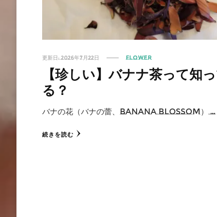
更新日:
2026年7月22日
FLOWER
【珍しい】バナナ茶って知っ
る？
バナの花（バナの蕾、banana blossom） …
続きを読む