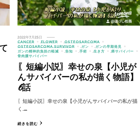
2022年7月25日
CANCER
FLOWER
OSTEOSARCOMA
て
OSTEOSARCOMA SURVIVOR
ガン
ガンの早期発見
ガンの精神的負担の軽減
告知
手術
生き方
癌サバイバー
骨肉腫サバイバー
〖短編小説〗幸せの泉【小児が
んサバイバーの私が描く物語】
6話
〖短編小説〗幸せの泉【小児がんサバイバーの私が描
く …
続きを読む