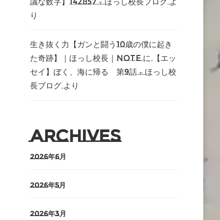
議な数字】142857 – ほっし校長ブログ
よ
り
生き抜く力【ガンと闘う10歳の僕に起き
た奇跡】｜ほっし校長｜note
に
【エッ
セイ】ぼく、海に帰る 第9話 – ほっし校
長ブログ
より
Archives
2026年6月
2026年5月
2026年3月