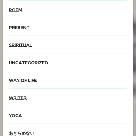
poem
present
spiritual
Uncategorized
Way of life
writer
YOGA
あきらめない