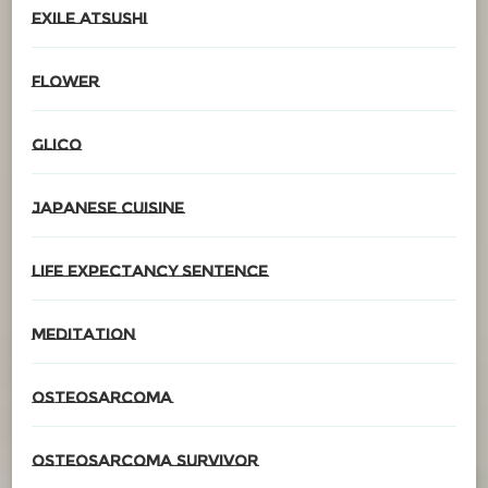
EXILE ATSUSHI
Flower
glico
Japanese cuisine
Life expectancy sentence
meditation
Osteosarcoma
Osteosarcoma survivor