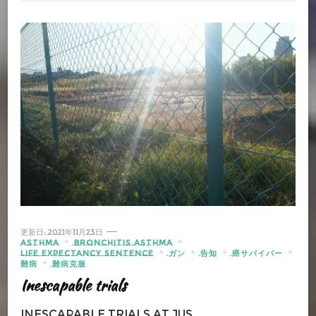
更新日:
2021年11月23日
ASTHMA
BRONCHITIS ASTHMA
LIFE EXPECTANCY SENTENCE
ガン
告知
癌サバイバー
難病
難病克服
Inescapable trials
Inescapable trials At jus …