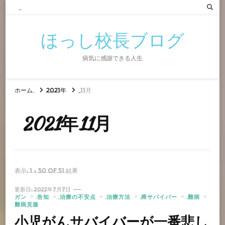
ほっし校長ブログ
病気に感謝できる人生
ホーム
2021年
11月
2021年11月
表示: 1 - 50 of 51 結果
更新日:
2022年7月7日
ガン
告知
治療の不安点
治療方法
癌サバイバー
難病
難病克服
小児がんサバイバーが一番悲し