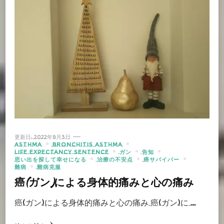
更新日:
2022年9月3日
ASTHMA
BRONCHITIS ASTHMA
LIFE EXPECTANCY SENTENCE
ガン
告知
思い出を探して幸せになる
治療の不安点
癌サバイバー
難病
難病克服
癌(ガン)による身体的痛みと心の痛み
癌(ガン)による身体的痛みと心の痛み 癌(ガン)に …