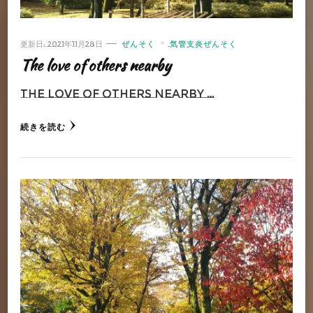
更新日:
2021年11月28日
ぜんそく
気管支炎ぜんそく
The love of others nearby
The love of others nearby …
続きを読む