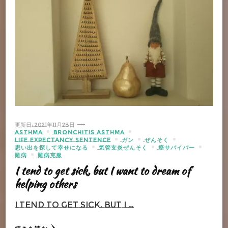
更新日:
2021年11月28日
ASTHMA
BRONCHITIS ASTHMA
LIFE EXPECTANCY SENTENCE
ガン
ぜんそく
思い出を探して幸せになる
気管支炎ぜんそく
癌サバイバー
難病
難病克服
I tend to get sick, but I want to dream of
helping others
I tend to get sick, but I …