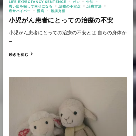
LIFE EXPECTANCY SENTENCE
ガン
告知
思い出を探して幸せになる
治療の不安点
治療方法
癌サバイバー
難病
難病克服
小児がん患者にとっての治療の不安
小児がん患者にとっての治療の不安とは 自らの身体が
…
続きを読む