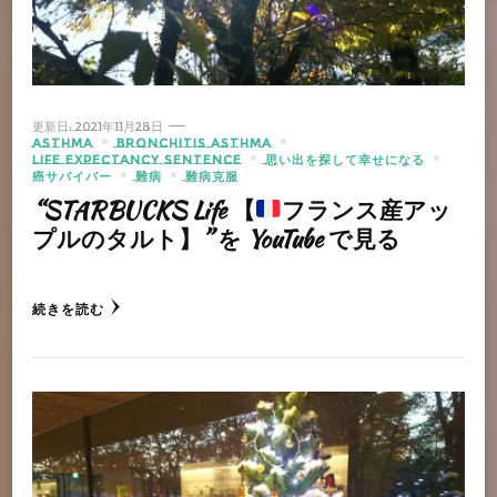
更新日:
2021年11月28日
ASTHMA
BRONCHITIS ASTHMA
LIFE EXPECTANCY SENTENCE
思い出を探して幸せになる
癌サバイバー
難病
難病克服
“STARBUCKS Life 【
フランス産アッ
プルのタルト】” を YouTube で見る
続きを読む