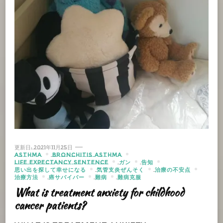
更新日:
2021年11月25日
ASTHMA
BRONCHITIS ASTHMA
LIFE EXPECTANCY SENTENCE
ガン
告知
思い出を探して幸せになる
気管支炎ぜんそく
治療の不安点
治療方法
癌サバイバー
難病
難病克服
What is treatment anxiety for childhood
cancer patients?