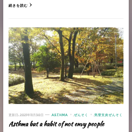
続きを読む
更新日:
2021年11月30日
ASTHMA
ぜんそく
気管支炎ぜんそく
Asthma but a habit of not envy people