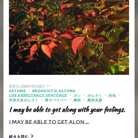
更新日:
2021年11月22日
ASTHMA
BRONCHITIS ASTHMA
LIFE EXPECTANCY SENTENCE
ガン
ぜんそく
告知
気管支炎ぜんそく
癌サバイバー
難病
難病克服
I may be able to get along with your feelings.
I may be able to get alon …
続きを読む