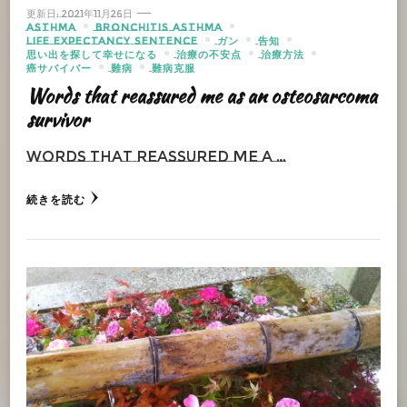
更新日:
2021年11月26日
ASTHMA
BRONCHITIS ASTHMA
LIFE EXPECTANCY SENTENCE
ガン
告知
思い出を探して幸せになる
治療の不安点
治療方法
癌サバイバー
難病
難病克服
Words that reassured me as an osteosarcoma
survivor
Words that reassured me a …
続きを読む