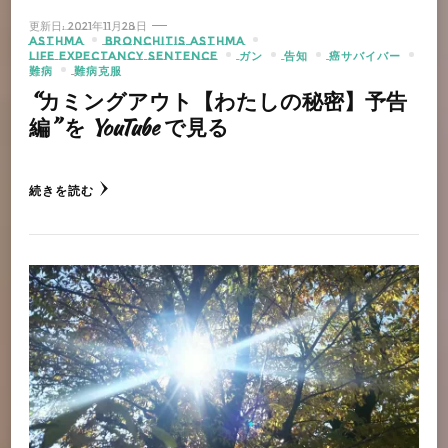
更新日:
2021年11月28日
ASTHMA
BRONCHITIS ASTHMA
LIFE EXPECTANCY SENTENCE
ガン
告知
癌サバイバー
難病
難病克服
“カミングアウト【わたしの秘密】予告
編” を YouTube で見る
続きを読む