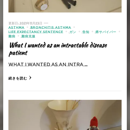
更新日:
2021年11月23日
ASTHMA
BRONCHITIS ASTHMA
LIFE EXPECTANCY SENTENCE
ガン
告知
癌サバイバー
難病
難病克服
What I wanted as an intractable disease
patient
What I wanted as an intra …
続きを読む