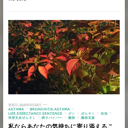
更新日:
2021年11月22日
ASTHMA
BRONCHITIS ASTHMA
LIFE EXPECTANCY SENTENCE
ガン
ぜんそく
告知
気管支炎ぜんそく
癌サバイバー
難病
難病克服
私ならあなたの気持ちに寄り添えるこ