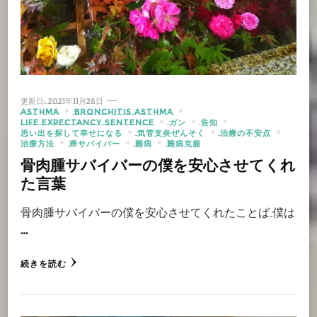
更新日:
2021年11月26日
ASTHMA
BRONCHITIS ASTHMA
LIFE EXPECTANCY SENTENCE
ガン
告知
思い出を探して幸せになる
気管支炎ぜんそく
治療の不安点
治療方法
癌サバイバー
難病
難病克服
骨肉腫サバイバーの僕を安心させてくれ
た言葉
骨肉腫サバイバーの僕を安心させてくれたことば 僕は
…
続きを読む