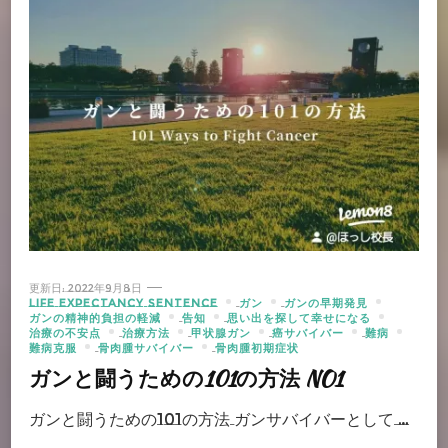
更新日:
2022年9月8日
LIFE EXPECTANCY SENTENCE
ガン
ガンの早期発見
ガンの精神的負担の軽減
告知
思い出を探して幸せになる
治療の不安点
治療方法
甲状腺ガン
癌サバイバー
難病
難病克服
骨肉腫サバイバー
骨肉腫初期症状
ガンと闘うための101の方法 NO1
ガンと闘うための101の方法 ガンサバイバーとして …