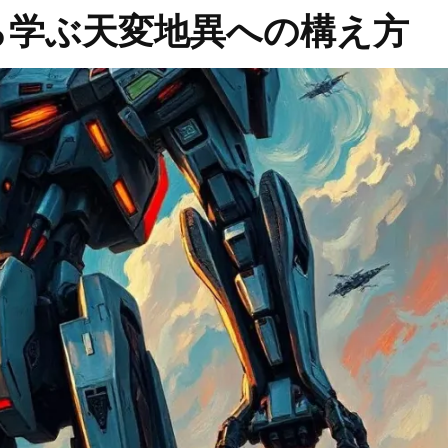
ら学ぶ天変地異への構え方