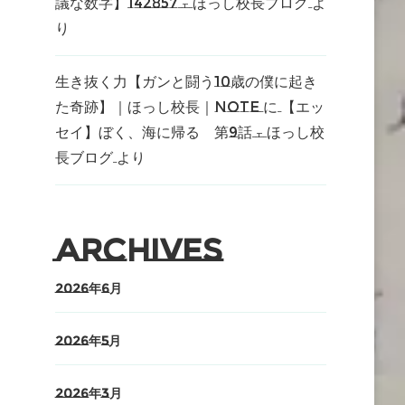
議な数字】142857 – ほっし校長ブログ
よ
り
生き抜く力【ガンと闘う10歳の僕に起き
た奇跡】｜ほっし校長｜note
に
【エッ
セイ】ぼく、海に帰る 第9話 – ほっし校
長ブログ
より
Archives
2026年6月
2026年5月
2026年3月