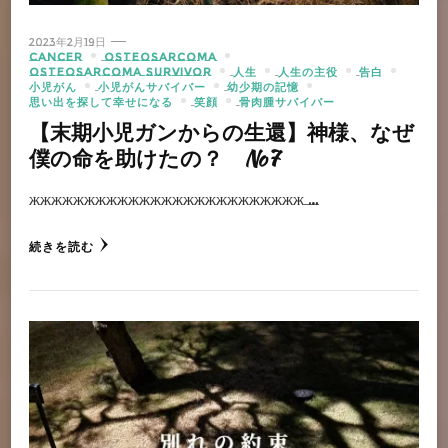
2023年2月19日
CANCER
OSTEOSARCOMA
OSTEOSARCOMA SURVIVOR
人生
人生の主役
告白
小児がん
小児がんサバイバー
幼少期の記憶
思い出を探して幸せになる
笑顔
骨肉腫サバイバー
【末期小児ガンからの生還】神様、なぜ
僕の命を助けたの？ No7
жжжжжжжжжжжжжжжжжжжжжжжжж …
続きを読む