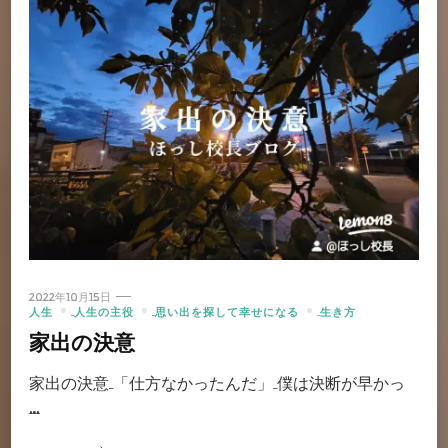
2022年10月15日
人生
人生の主役
思い出を探して幸せになる
生き方
家出の決意
家出の決意 「仕方なかったんだ」 僕は決断が早かっ
…