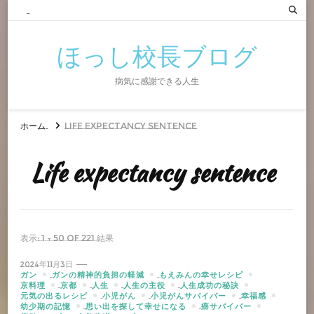
ほっし校長ブログ
病気に感謝できる人生
ホーム
Life expectancy sentence
Life expectancy sentence
表示: 1 - 50 of 221 結果
2024年11月3日
ガン
ガンの精神的負担の軽減
もえみんの幸せレシピ
京料理
京都
人生
人生の主役
人生成功の秘訣
元気の出るレシピ
小児がん
小児がんサバイバー
幸福感
幼少期の記憶
思い出を探して幸せになる
癌サバイバー