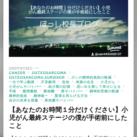
2022年9月22日
CANCER
OSTEOSARCOMA
OSTEOSARCOMA SURVIVOR
ガンの精神的負担の軽減
一分で学ぶ動画
不安解消
告知
奇跡の右足
小児がん
小児がんサバイバー
幼少期の記憶
思い出を探して幸せになる
手術
整理整頓
断捨離
癌サバイバー
精神的苦痛の軽減
精神的負担
精神統一
緊張を和らげる方法
自分の未来を想像
骨肉腫サバイバー
【あなたのお時間１分だけください】小
児がん最終ステージの僕が手術前にした
こと