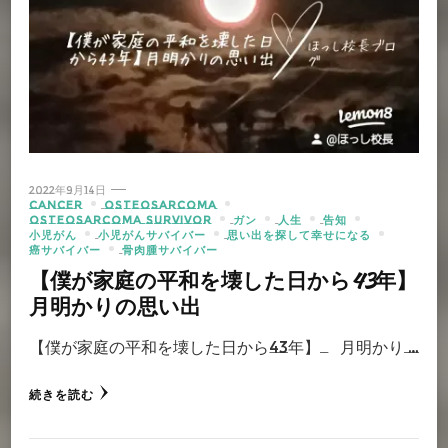
2022年9月14日
CANCER
OSTEOSARCOMA
OSTEOSARCOMA SURVIVOR
ガン
人生
告知
小児がん
小児がんサバイバー
思い出を探して幸せになる
癌サバイバー
骨肉腫サバイバー
【僕が家庭の平和を壊した日から43年】
月明かりの思い出
【僕が家庭の平和を壊した日から43年】 月明かり …
続きを読む