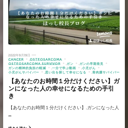
2022年9月19日
CANCER
OSTEOSARCOMA
OSTEOSARCOMA SURVIVOR
ガン
ガンの早期発見
ガンの精神的負担の軽減
一分で学ぶ動画
小児がん
小児がんサバイバー
思い出を探して幸せになる
骨肉腫サバイバー
【あなたのお時間１分だけください】ガ
ンになった人の幸せになるための手引
き
【あなたのお時間１分だけください】 ガンになった人
…