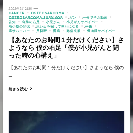
2022年9月26日
CANCER
OSTEOSARCOMA
OSTEOSARCOMA SURVIVOR
ガン
一分で学ぶ動画
告知
奇跡の右足
小児がん
小児がんサバイバー
幼少期の記憶
思い出を探して幸せになる
手術
癌サバイバー
足切断
難病
難病克服
骨肉腫サバイバー
【あなたのお時間１分だけください】さ
ようなら 僕の右足「僕が小児がんと闘
った時の心構え」
【あなたのお時間１分だけください】さようなら 僕の
…
続きを読む