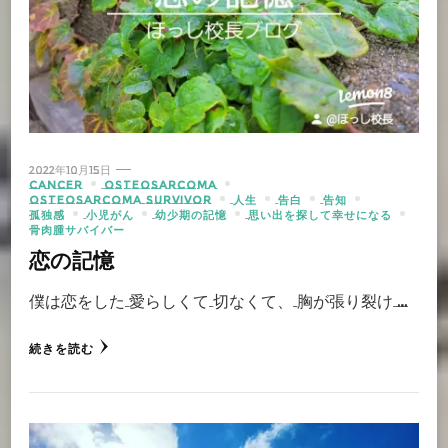
2022年10月15日
CANCER
OSTEOSARCOMA
OSTEOSARCOMA SURVIVOR
人生
告白
告知
孤独感
小児がん
幼少期の記憶
思い出を探して幸せになる
骨肉腫サバイバー
恋の記憶
僕は恋をした 愛らしくて 切なくて、 胸が張り裂け …
続きを読む