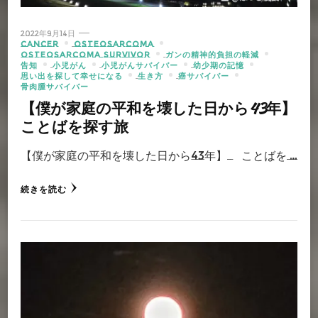
2022年9月14日
CANCER
OSTEOSARCOMA
OSTEOSARCOMA SURVIVOR
ガンの精神的負担の軽減
告知
小児がん
小児がんサバイバー
幼少期の記憶
思い出を探して幸せになる
生き方
癌サバイバー
骨肉腫サバイバー
【僕が家庭の平和を壊した日から43年】
ことばを探す旅
【僕が家庭の平和を壊した日から43年】 ことばを …
続きを読む