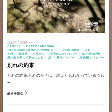
2022年10月15日
CANCER
OSTEOSARCOMA
OSTEOSARCOMA SURVIVOR
一分で学ぶ動画
告知
失恋
孤独感
小児がん
小児がんサバイバー
幼少期の記憶
思い出を探して幸せになる
恋
癌サバイバー
骨肉腫サバイバー
別れの約束
別れの約束 別れの辛さは、誰よりもわかっているつも
…
続きを読む