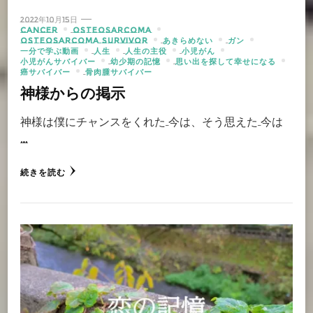
2022年10月15日
CANCER
OSTEOSARCOMA
OSTEOSARCOMA SURVIVOR
あきらめない
ガン
一分で学ぶ動画
人生
人生の主役
小児がん
小児がんサバイバー
幼少期の記憶
思い出を探して幸せになる
癌サバイバー
骨肉腫サバイバー
神様からの掲示
神様は僕にチャンスをくれた 今は、そう思えた 今は
…
続きを読む