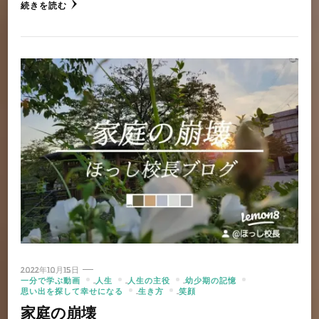
続きを読む
2022年10月15日
一分で学ぶ動画
人生
人生の主役
幼少期の記憶
思い出を探して幸せになる
生き方
笑顔
家庭の崩壊