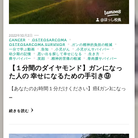
2022年10月2日
CANCER
OSTEOSARCOMA
OSTEOSARCOMA SURVIVOR
ガンの精神的負担の軽減
一分で学ぶ動画
告知
小児がん
小児がんサバイバー
幼少期の記憶
思い出を探して幸せになる
生き方
癌サバイバー
笑顔
精神的苦痛の軽減
骨肉腫サバイバー
【１分間のダイヤモンド】ガンになっ
た人の 幸せになるための手引き⑨
【あなたのお時間１分だけください】癌(ガン)になっ
…
続きを読む