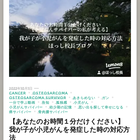
2022年10月1日
CANCER
OSTEOSARCOMA
OSTEOSARCOMA SURVIVOR
あきらめない
ガン
一分で学ぶ動画
告知
孤独感
小児がん
小児がんサバイバー
幼少期の記憶
思い出を探して幸せになる
癌サバイバー
骨肉腫サバイバー
【あなたのお時間１分だけください】
我が子が小児がんを発症した時の対応方
法