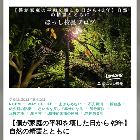
更新日:
2022年9月13日
POEM
WAY OF LIFE
あきらめない
不安解消
孤独感
幼少期の記憶
思い出を探して幸せになる
気分爽快
治療方法
生き方
精神的苦痛の軽減
精神的負担
【僕が家庭の平和を壊した日から43年】
自然の精霊とともに