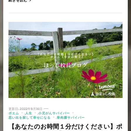
続きを読む
更新日:
2022年9月16日
ポエム
人生
小児がんサバイバー
思い出を探して幸せになる
骨肉腫サバイバー
【あなたのお時間１分だけください】ポ