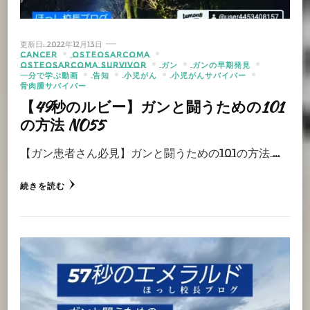
更新日:
2022年12月13日
CANCER
OSTEOSARCOMA
OSTEOSARCOMA SURVIVOR
ガン
ガンの早期発見
一分で学ぶ動画
告知
小児がん
小児がんサバイバー
骨肉腫サバイバー
【49秒のルビー】ガンと闘うための101
の方法 NO55
【ガン患者さん必見】ガンと闘うための101の方法 …
続きを読む