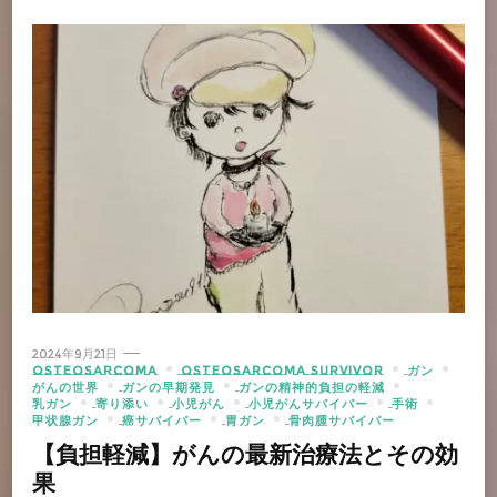
2024年9月21日
OSTEOSARCOMA
OSTEOSARCOMA SURVIVOR
ガン
がんの世界
ガンの早期発見
ガンの精神的負担の軽減
乳ガン
寄り添い
小児がん
小児がんサバイバー
手術
甲状腺ガン
癌サバイバー
胃ガン
骨肉腫サバイバー
【負担軽減】がんの最新治療法とその効
果