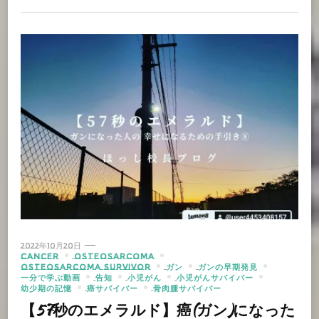
2022年10月20日
CANCER
OSTEOSARCOMA
OSTEOSARCOMA SURVIVOR
ガン
ガンの早期発見
一分で学ぶ動画
告知
小児がん
小児がんサバイバー
幼少期の記憶
癌サバイバー
骨肉腫サバイバー
【57秒のエメラルド】癌(ガン)になった