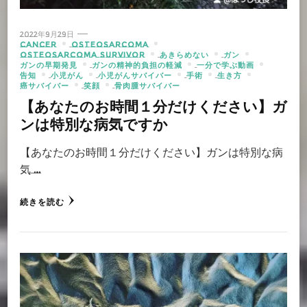
2022年9月29日
CANCER
OSTEOSARCOMA
OSTEOSARCOMA SURVIVOR
あきらめない
ガン
ガンの早期発見
ガンの精神的負担の軽減
一分で学ぶ動画
告知
小児がん
小児がんサバイバー
手術
生き方
癌サバイバー
笑顔
骨肉腫サバイバー
【あなたのお時間１分だけください】ガ
ンは特別な病気ですか
【あなたのお時間１分だけください】ガンは特別な病
気 …
続きを読む