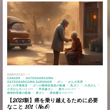
2025年2月3日
CANCER
OSTEOSARCOMA
OSTEOSARCOMA SURVIVOR
ガン
がんの世界
ガンの早期発見
ガンの精神的負担の軽減
乳ガン
小児がん
小児がんサバイバー
甲状腺ガン
癌サバイバー
精神的苦痛の軽減
胃ガン
骨肉腫サバイバー
【2025新】癌を乗り越えるために必要
なこと 101〈No.6〉