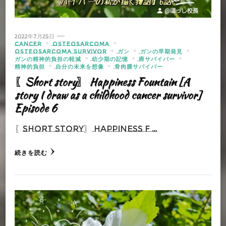
2022年7月25日
CANCER
OSTEOSARCOMA
OSTEOSARCOMA SURVIVOR
ガン
ガンの早期発見
ガンの精神的負担の軽減
幼少期の記憶
癌サバイバー
精神的負担
自分の未来を想像
骨肉腫サバイバー
〖Short story〗 Happiness Fountain [A
story I draw as a childhood cancer survivor]
Episode 6
〖Short story〗 Happiness F …
続きを読む