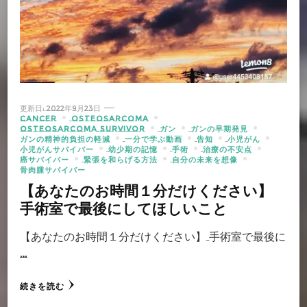
更新日:
2022年9月23日
CANCER
OSTEOSARCOMA
OSTEOSARCOMA SURVIVOR
ガン
ガンの早期発見
ガンの精神的負担の軽減
一分で学ぶ動画
告知
小児がん
小児がんサバイバー
幼少期の記憶
手術
治療の不安点
癌サバイバー
緊張を和らげる方法
自分の未来を想像
骨肉腫サバイバー
【あなたのお時間１分だけください】
手術室で最後にしてほしいこと
【あなたのお時間１分だけください】 手術室で最後に
…
続きを読む