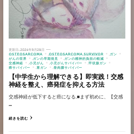
更新日:
2024年9月28日
OSTEOSARCOMA
OSTEOSARCOMA SURVIVOR
ガン
がんの世界
ガンの早期発見
ガンの精神的負担の軽減
交感神経
小児がん
小児がんサバイバー
甲状腺ガン
癌サバイバー
胃ガン
骨肉腫サバイバー
【中学生から理解できる】即実践！交感
神経を整え、癌発症を抑える方法
交感神経が低下すると癌になる ■まず初めに、【交感
…
続きを読む