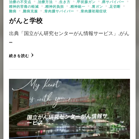
治療の不安点
治療方法
生き方
甲状腺ガン
癌サバイバー
精神的苦痛の軽減
精神的負担
精神統一
胃ガン
足切断
難病
難病克服
骨肉腫サバイバー
骨肉腫初期症状
がんと学校
出典「国立がん研究センターがん情報サービス」 がん
…
続きを読む