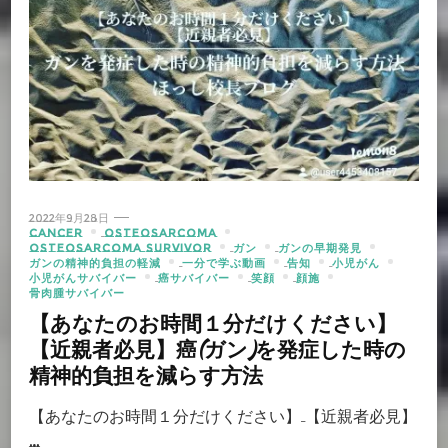
2022年9月28日
CANCER
OSTEOSARCOMA
OSTEOSARCOMA SURVIVOR
ガン
ガンの早期発見
ガンの精神的負担の軽減
一分で学ぶ動画
告知
小児がん
小児がんサバイバー
癌サバイバー
笑顔
顔施
骨肉腫サバイバー
【あなたのお時間１分だけください】
【近親者必見】癌(ガン)を発症した時の
精神的負担を減らす方法
【あなたのお時間１分だけください】 【近親者必見】
…