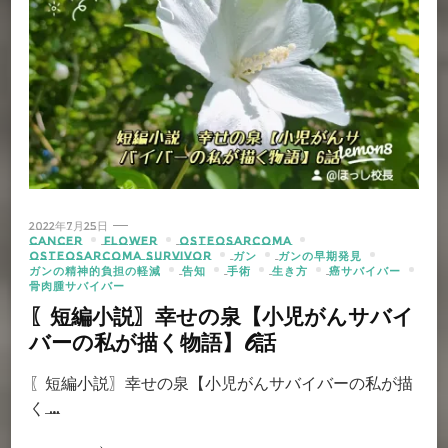
2022年7月25日
CANCER
FLOWER
OSTEOSARCOMA
OSTEOSARCOMA SURVIVOR
ガン
ガンの早期発見
ガンの精神的負担の軽減
告知
手術
生き方
癌サバイバー
骨肉腫サバイバー
〖短編小説〗幸せの泉【小児がんサバイ
バーの私が描く物語】6話
〖短編小説〗幸せの泉【小児がんサバイバーの私が描
く …