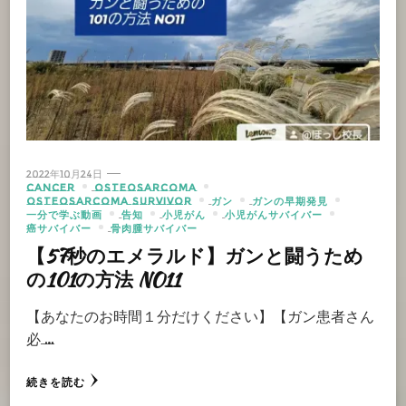
2022年10月24日
CANCER
OSTEOSARCOMA
OSTEOSARCOMA SURVIVOR
ガン
ガンの早期発見
一分で学ぶ動画
告知
小児がん
小児がんサバイバー
癌サバイバー
骨肉腫サバイバー
【57秒のエメラルド】ガンと闘うため
の101の方法 NO11
【あなたのお時間１分だけください】【ガン患者さん
必 …
続きを読む