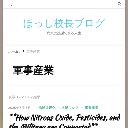
ほっし校長ブログ
病気に感謝できる人生
ホーム
軍事産業
軍事産業
表示: 1 - 2 of 2 結果
2025年7月18日
地球温暖化
太陽フレア
軍事産業
**How Nitrous Oxide, Pesticides, and
the Military are Connected**