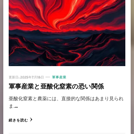
更新日:
2025年7月18日
軍事産業
軍事産業と亜酸化窒素の恐い関係
亜酸化窒素と農薬には、直接的な関係はあまり見られ
ま …
続きを読む