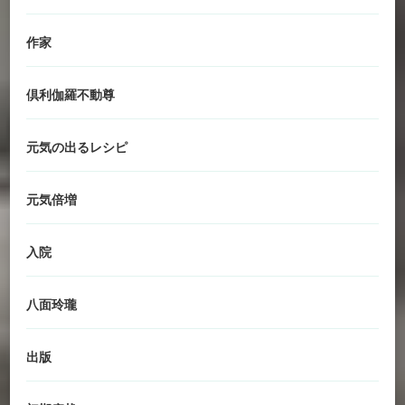
作家
倶利伽羅不動尊
元気の出るレシピ
元気倍増
入院
八面玲瓏
出版