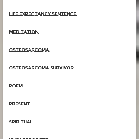
Life expectancy sentence
meditation
Osteosarcoma
Osteosarcoma survivor
poem
present
spiritual