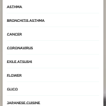
asthma
Bronchitis asthma
cancer
CORONAvirus
EXILE ATSUSHI
Flower
glico
Japanese cuisine