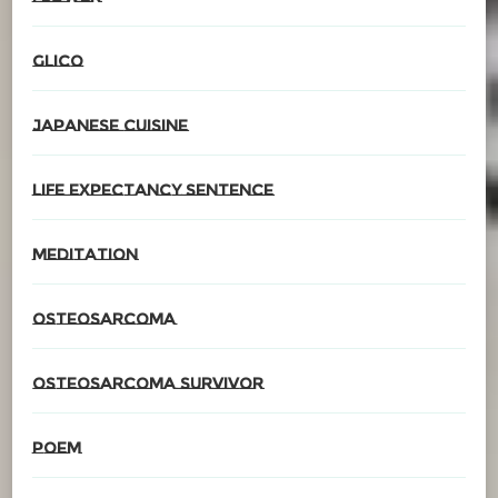
glico
Japanese cuisine
Life expectancy sentence
meditation
Osteosarcoma
Osteosarcoma survivor
poem