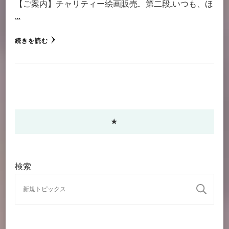
【ご案内】チャリティー絵画販売 第二段 いつも、ほ
…
続きを読む
★
検索
検