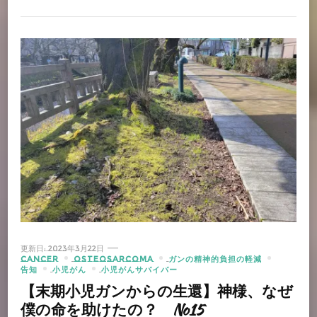
更新日:
2023年3月22日
CANCER
OSTEOSARCOMA
ガンの精神的負担の軽減
告知
小児がん
小児がんサバイバー
【末期小児ガンからの生還】神様、なぜ
僕の命を助けたの？ No15