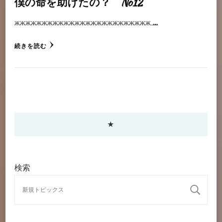
僕の命を助けたの？ No12
жжжжжжжжжжжжжжжжжжжжжжжжж …
続きを読む
★
検索
検