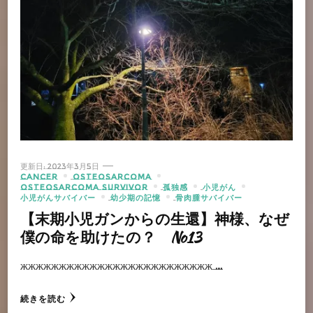
更新日:
2023年3月5日
CANCER
OSTEOSARCOMA
OSTEOSARCOMA SURVIVOR
孤独感
小児がん
小児がんサバイバー
幼少期の記憶
骨肉腫サバイバー
【末期小児ガンからの生還】神様、なぜ
僕の命を助けたの？ No13
жжжжжжжжжжжжжжжжжжжжжжжжж …
続きを読む