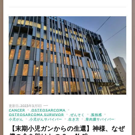
更新日:
2023年3月1日
CANCER
OSTEOSARCOMA
OSTEOSARCOMA SURVIVOR
ぜんそく
孤独感
小児がん
小児がんサバイバー
生き方
骨肉腫サバイバー
【末期小児ガンからの生還】神様、なぜ