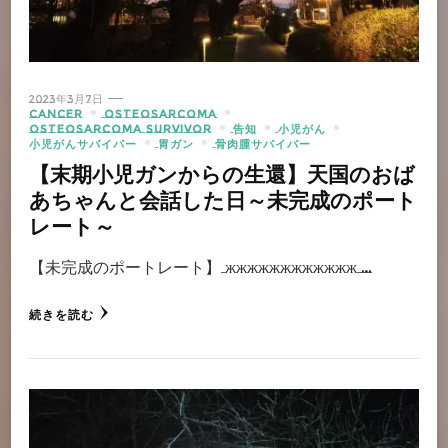
2023年3月7日
CANCER
OSTEOSARCOMA
OSTEOSARCOMA SURVIVOR
告知
小児がん
小児がんサバイバー
胃ガン
骨肉腫サバイバー
【末期小児ガンからの生還】天国のおば
あちゃんと会話した日～未完成のポート
レート～
【未完成のポートレート】 жжжжжжжжжжжж …
続きを読む