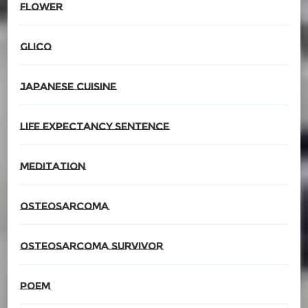
Flower
glico
Japanese cuisine
Life expectancy sentence
meditation
Osteosarcoma
Osteosarcoma survivor
poem