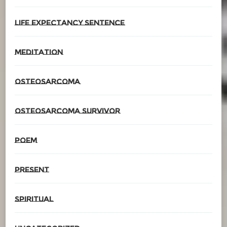
Life expectancy sentence
meditation
Osteosarcoma
Osteosarcoma survivor
poem
present
spiritual