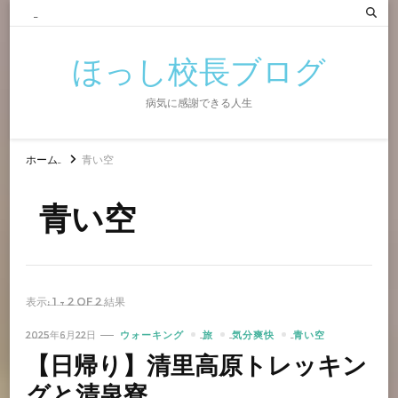
ほっし校長ブログ
病気に感謝できる人生
ホーム
青い空
青い空
表示: 1 - 2 of 2 結果
2025年6月22日
ウォーキング
旅
気分爽快
青い空
【日帰り】清里高原トレッキン
グと清泉寮