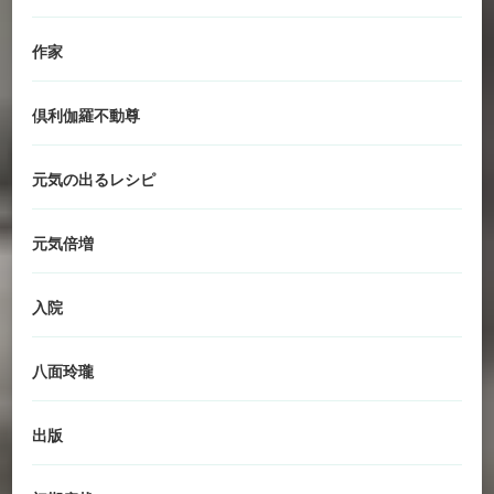
作家
倶利伽羅不動尊
元気の出るレシピ
元気倍増
入院
八面玲瓏
出版