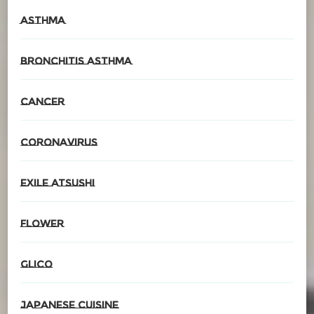
asthma
Bronchitis asthma
cancer
CORONAvirus
EXILE ATSUSHI
Flower
glico
Japanese cuisine