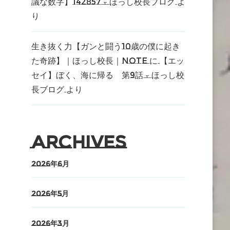
議な数字】142857 – ほっし校長ブログ
よ
り
生き抜く力【ガンと闘う10歳の僕に起き
た奇跡】｜ほっし校長｜note
に
【エッ
セイ】ぼく、海に帰る 第9話 – ほっし校
長ブログ
より
Archives
2026年6月
2026年5月
2026年3月